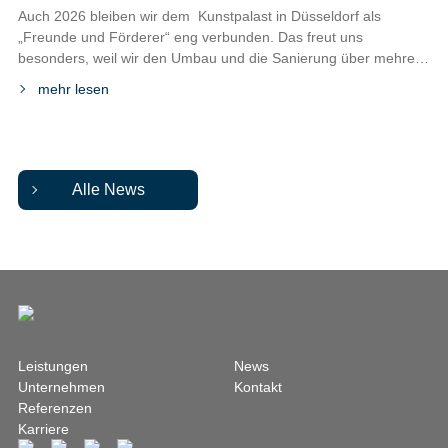
Auch 2026 bleiben wir dem Kunstpalast in Düsseldorf als
„Freunde und Förderer“ eng verbunden. Das freut uns
besonders, weil wir den Umbau und die Sanierung über mehrere
Jahre hinweg als Projektsteuerer begleiten durften. Umso
mehr lesen
schöner ist es, dass diese Verbindung auch über den
Projektabschluss hinaus bestehen bleibt. Der Kunstpalast ist ein
besonderer Ort für Kunst, […]
Alle News
Leistungen
News
Unternehmen
Kontakt
Referenzen
Karriere