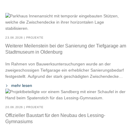
23.06.2026 | PROJEKTE
Weiterer Meilenstein bei der Sanierung der Tiefgarage am
Stadtmuseum in Oldenburg
Im Rahmen von Bauwerksuntersuchungen wurde an der
zweigeschossigen Tiefgarage ein erheblicher Sanierungsbedarf
festgestellt. Aufgrund der stark geschädigten Zwischendecke
bestand dringender Handlungsbedarf, sodass zunächst
mehr lesen
umfangreiche Sofortmaßnahmen zur Sicherung der
Standsicherheit umgesetzt wurden. Hierzu wurden zunächst
temporäre Stützen eingebaut, um die Zwischendecke in ihrer
horizontalen Lage zu stabilisieren und gleichzeitig die
20.06.2026 | PROJEKTE
Voraussetzungen für die weitere Sanierung zu […]
Offizieller Baustart für den Neubau des Lessing-
Gymnasiums