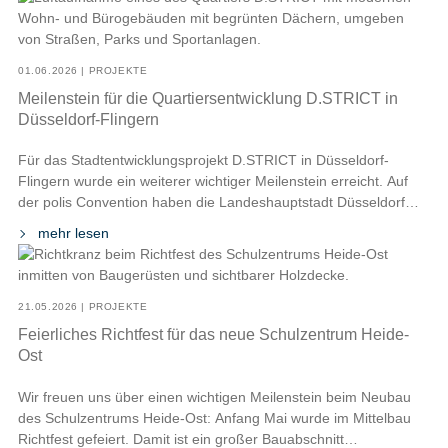
Schule sowie mehreren Vereinen genutzt. Das Gebäude ersetzt
die frühere Halle aus den 1970er Jahren, die […]
01.06.2026 | PROJEKTE
Meilenstein für die Quartiersentwicklung D.STRICT in
Düsseldorf-Flingern
Für das Stadtentwicklungsprojekt D.STRICT in Düsseldorf-
Flingern wurde ein weiterer wichtiger Meilenstein erreicht. Auf
der polis Convention haben die Landeshauptstadt Düsseldorf
und Swiss Life Asset Managers Deutschland die
mehr lesen
Eckpunktevereinbarung zum Bebauungsplanverfahren „Metro
Campus“ unterzeichnet. Damit erhält die weitere Entwicklung des
rund 73.200 Quadratmeter großen Areals eine klare Grundlage
für die nächsten Planungsschritte. Ziel ist es, das […]
21.05.2026 | PROJEKTE
Feierliches Richtfest für das neue Schulzentrum Heide-
Ost
Wir freuen uns über einen wichtigen Meilenstein beim Neubau
des Schulzentrums Heide-Ost: Anfang Mai wurde im Mittelbau
Richtfest gefeiert. Damit ist ein großer Bauabschnitt