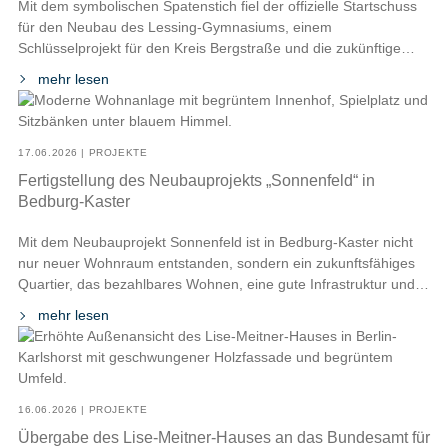
Mit dem symbolischen Spatenstich fiel der offizielle Startschuss
für den Neubau des Lessing-Gymnasiums, einem
Schlüsselprojekt für den Kreis Bergstraße und die zukünftige
Bildungslandschaft der Region. Dieser wichtige Meilenstein
mehr lesen
wurde gemeinsam mit dem Bürgermeister der Stadt
Lampertheim, dem Landrat, den Schulleitungen, zahlreichen
Projektbeteiligten sowie vielen Schülerinnen und Schülern
gefeiert. Musikalisch begleitet wurde die Veranstaltung von der
17.06.2026 | PROJEKTE
[…]
Fertigstellung des Neubauprojekts „Sonnenfeld“ in
Bedburg-Kaster
Mit dem Neubauprojekt Sonnenfeld ist in Bedburg-Kaster nicht
nur neuer Wohnraum entstanden, sondern ein zukunftsfähiges
Quartier, das bezahlbares Wohnen, eine gute Infrastruktur und
ein lebendiges Miteinander miteinander verbindet. Das Quartier
mehr lesen
umfasst insgesamt 138 barrierefreie Wohnungen in elf
Wohnhäusern und zählt zu den größten Neubauvorhaben der
GWG Wohnungsgesellschaft MbH Rhein-Erft. Die Wohnungen
verfügen über zwei bis […]
16.06.2026 | PROJEKTE
Übergabe des Lise-Meitner-Hauses an das Bundesamt für