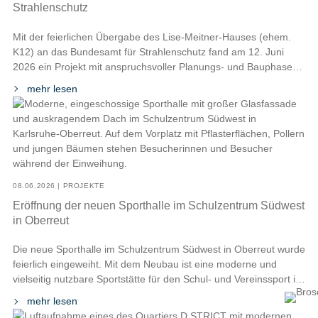
Strahlenschutz
Mit der feierlichen Übergabe des Lise-Meitner-Hauses (ehem.
K12) an das Bundesamt für Strahlenschutz fand am 12. Juni
2026 ein Projekt mit anspruchsvoller Planungs- und Bauphase
seinen erfolgreichen Abschluss. Das neue Dienstgebäude in
mehr lesen
Berlin-Karlshorst wird künftig Verwaltungs- und Laborbereiche,
ein radiologisches Lagezentrum sowie ein Service-Center
Dosimetrie beherbergen. Entstanden ist ein architektonisch
markanter Bau nach dem Wettbewerbsentwurf von hks […]
08.06.2026 | PROJEKTE
Eröffnung der neuen Sporthalle im Schulzentrum Südwest
in Oberreut
Die neue Sporthalle im Schulzentrum Südwest in Oberreut wurde
feierlich eingeweiht. Mit dem Neubau ist eine moderne und
vielseitig nutzbare Sportstätte für den Schul- und Vereinssport in
Karlsruhe entstanden. Künftig wird die Halle von der Engelbert-
mehr lesen
Bohn-Schule, der Sophie-Scholl-Realschule, der Anne-Frank-