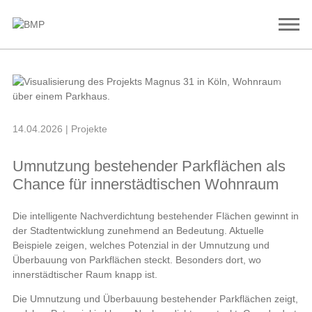
n
©
Wil
ki
n
&
H
a
n
r
at
h
B
a
u
p
h
a
s
e
14.04.2026
| Projekte
Umnutzung bestehender Parkflächen als
Chance für innerstädtischen Wohnraum
Die intelligente Nachverdichtung bestehender Flächen gewinnt in
der Stadtentwicklung zunehmend an Bedeutung. Aktuelle
Beispiele zeigen, welches Potenzial in der Umnutzung und
Überbauung von Parkflächen steckt. Besonders dort, wo
innerstädtischer Raum knapp ist.
Die Umnutzung und Überbauung bestehender Parkflächen zeigt,