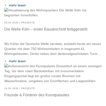
abgeschlossen und das Projekt schreitet planmäßig weiter
mehr lesen
voran. Mit Gesamtbaukosten von ca. 100 Millionen Euro zählt
das Schulzentrum zu den größten kommunalen
Bildungsbauprojekten in Schleswig-Holstein. Künftig wird der
Neubau Platz für […]
08.04.2026 | PROJEKTE
Die Welle Köln – erster Bauabschnitt fertiggestellt
Wo früher die Deutsche Welle sendete, entsteht heute ein neues
Quartier mit über 750 Wohneinheiten in insgesamt 41
Wohngebäuden. Direkt neben dem denkmalgeschützten Turm
des Deutschlandfunks wächst mit „Die Welle“ ein moderner
mehr lesen
Stadtbaustein im Kölner Süden, der Wohnen, Arbeiten und Alltag
miteinander verbindet. Die Fertigstellung des Quartiers ist für
2028 geplant. Ein wichtiger Meilenstein ist […]
16.03.2026 | PROJEKTE
Freunde & Förderer des Kunstpalastes