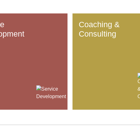
ce
Coaching &
opment
Consulting