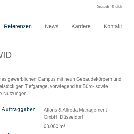
Deutsch
|
English
Referenzen
News
Karriere
Kontakt
WID
nes gewerblichen Campus mit neun Gebäudekörpern und
elstöckigen Tiefgarage, vorwiegend für Büro- sowie
e Nutzungen.
/ Auftraggeber
Alfons & Alfreda Management
GmbH, Düsseldorf
68.000 m²