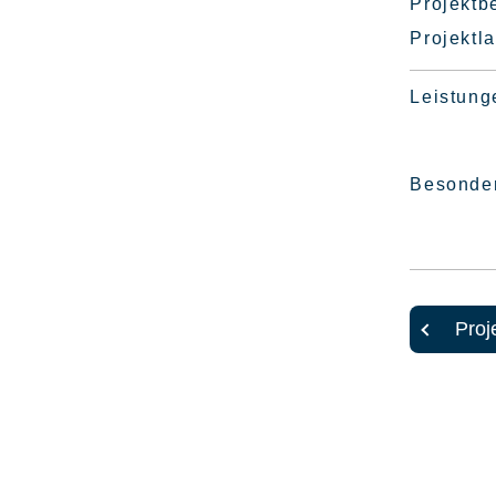
Projektbe
Projektla
Leistung
© phase 5 GmbH
Besonder
Proj