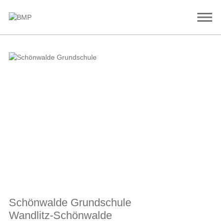
© Lindenkreuz Eggert / pussert kosch architekten
Schönwalde Grundschule
Wandlitz-Schönwalde