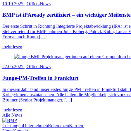
10.10.2025 | Office-News
BMP ist iPAready zertifiziert – ein wichtiger Meilen
Der erste Schritt in Richtung Integrierte Projektabwicklung (IPA) ist 
Stellvertretend für BMP nahmen Julia Koberg, Patrick Kühn, Lucas F.
Format auch Raum […]
mehr lesen
27.05.2025 | Office-News
Junge-PM-Treffen in Frankfurt
In diesem Jahr fand unser erstes Junge-PM-Treffen in Frankfurt statt.
Kolleg:innen auszutauschen. Alle hatten die Möglichkeit, sich vorzus
Brunner (Senior Projektmanager, […]
mehr lesen
Alle News
Leistungen
Unternehmen
Referenzen
Karriere
News
Kontakt