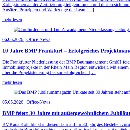
Kolleg:innen an der Zertifizierung teilgenommen und dürfen sich nun 
Ansätze, Prinzipien und Werkzeuge der Lean […]
mehr lesen
06.05.2026 | Office-News
10 Jahre BMP Frankfurt – Erfolgreiches Projektma
Die Frankfurter Niederlassung der BMP Baumanagement GmbH feiert ih
Immobilienprojekte in der Rhein-Main-Region entwickelt. Mit einem 
über die Projektsteuerung bis zur erfolgreichen […]
mehr lesen
05.05.2026 | Office-News
BMP feiert 30 Jahre mit außergewöhnlichem Jubiläu
BMP aus Köln blickt in diesem Jahr auf ihr 30-jähriges Bestehen zu
produzierte Broschüre richtet sich gezielt an Fachkreise aus Archite