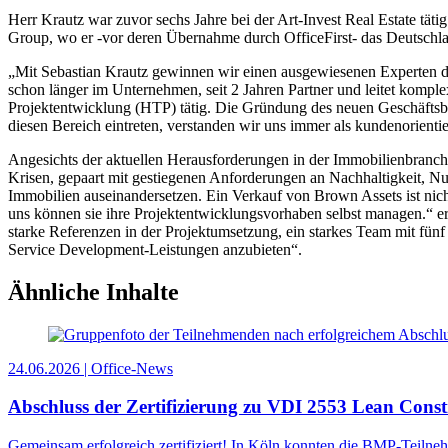
Herr Krautz war zuvor sechs Jahre bei der Art-Invest Real Estate tät
Group, wo er -vor deren Übernahme durch OfficeFirst- das Deutschlan
„Mit Sebastian Krautz gewinnen wir einen ausgewiesenen Experten des
schon länger im Unternehmen, seit 2 Jahren Partner und leitet komple
Projektentwicklung (HTP) tätig. Die Gründung des neuen Geschäftsbe
diesen Bereich eintreten, verstanden wir uns immer als kundenorienti
Angesichts der aktuellen Herausforderungen in der Immobilienbranche
Krisen, gepaart mit gestiegenen Anforderungen an Nachhaltigkeit, Nu
Immobilien auseinandersetzen. Ein Verkauf von Brown Assets ist nic
uns können sie ihre Projektentwicklungsvorhaben selbst managen.“ erk
starke Referenzen in der Projektumsetzung, ein starkes Team mit fün
Service Development-Leistungen anzubieten“.
Ähnliche Inhalte
24.06.2026 | Office-News
Abschluss der Zertifizierung zu VDI 2553 Lean Const
Gemeinsam erfolgreich zertifiziert! In Köln konnten die BMP-Teiln