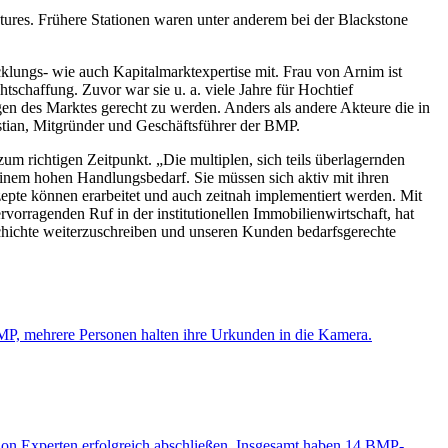
ntures. Frühere Stationen waren unter anderem bei der Blackstone
klungs- wie auch Kapitalmarktexpertise mit. Frau von Arnim ist
schaffung. Zuvor war sie u. a. viele Jahre für Hochtief
en des Marktes gerecht zu werden. Anders als andere Akteure die in
astian, Mitgründer und Geschäftsführer der BMP.
m richtigen Zeitpunkt. „Die multiplen, sich teils überlagernden
einem hohen Handlungsbedarf. Sie müssen sich aktiv mit ihren
epte können erarbeitet und auch zeitnah implementiert werden. Mit
vorragenden Ruf in der institutionellen Immobilienwirtschaft, hat
schichte weiterzuschreiben und unseren Kunden bedarfsgerechte
ion Experten erfolgreich abschließen. Insgesamt haben 14 BMP-