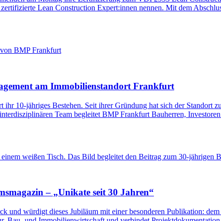
zertifizierte Lean Construction Expert:innen nennen. Mit dem Abschlus
nagement am Immobilienstandort Frankfurt
r 10-jähriges Bestehen. Seit ihrer Gründung hat sich der Standort zu
interdisziplinären Team begleitet BMP Frankfurt Bauherren, Investore
msmagazin – „Unikate seit 30 Jahren“
rück und würdigt dieses Jubiläum mit einer besonderen Publikation: d
ktur, Bau- und Immobilienwirtschaft und verbindet Projektdokumentation