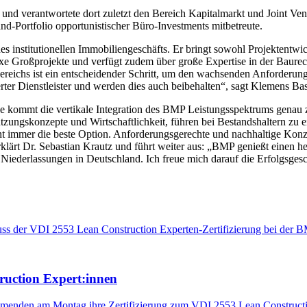
ig und verantwortete dort zuletzt den Bereich Kapitalmarkt und Joint Ve
d-Portfolio opportunistischer Büro-Investments mitbetreute.
 institutionellen Immobiliengeschäfts. Er bringt sowohl Projektentwic
xe Großprojekte und verfügt zudem über große Expertise in der Baurecht
reichs ist ein entscheidender Schritt, um den wachsenden Anforderung
erter Dienstleister und werden dies auch beibehalten“, sagt Klemens B
 kommt die vertikale Integration des BMP Leistungsspektrums genau zu
tzungskonzepte und Wirtschaftlichkeit, führen bei Bestandshaltern zu 
ht immer die beste Option. Anforderungsgerechte und nachhaltige Konz
lärt Dr. Sebastian Krautz und führt weiter aus: „BMP genießt einen her
f Niederlassungen in Deutschland. Ich freue mich darauf die Erfolgsge
ruction Expert:innen
ehmenden am Montag ihre Zertifizierung zum VDI 2553 Lean Construct