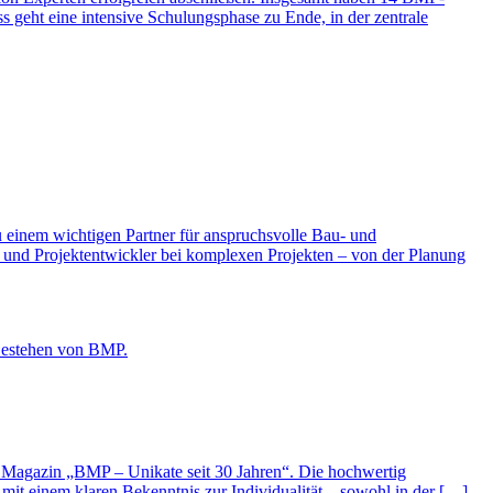
s geht eine intensive Schulungsphase zu Ende, in der zentrale
 einem wichtigen Partner für anspruchsvolle Bau- und
n und Projektentwickler bei komplexen Projekten – von der Planung
em Magazin „BMP – Unikate seit 30 Jahren“. Die hochwertig
 mit einem klaren Bekenntnis zur Individualität – sowohl in der […]