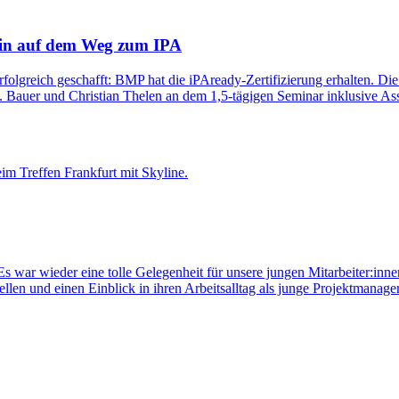
stein auf dem Weg zum IPA
erfolgreich geschafft: BMP hat die iPAready-Zertifizierung erhalten. Die
 Bauer und Christian Thelen an dem 1,5-tägigen Seminar inklusive Ass
 Es war wieder eine tolle Gelegenheit für unsere jungen Mitarbeiter:inn
tellen und einen Einblick in ihren Arbeitsalltag als junge Projektmana