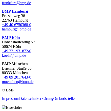
frankfurt@bmp.de
BMP Hamburg
Friesenweg 38
22763 Hamburg
+49 40 6750368-0
hamburg@bmp.de
BMP Köln
Hohenstaufenring 57
50674 Köln
+49 221 931872-0
koeln@bmp.de
BMP München
Brienner Straße 55
80333 München
+49 89 2017643-0
muenchen@bmp.de
© BMP
Impressum
Datenschutzerklärung
Ombudsstelle