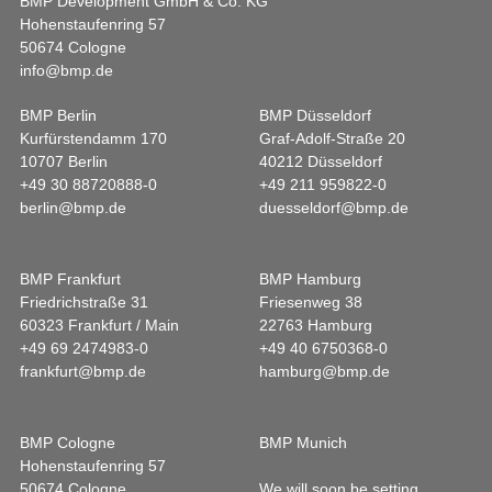
BMP Development GmbH & Co. KG
Hohenstaufenring 57
50674 Cologne
info@bmp.de
BMP Berlin
BMP Düsseldorf
Kurfürstendamm 170
Graf-Adolf-Straße 20
10707 Berlin
40212 Düsseldorf
+49 30 88720888-0
+49 211 959822-0
berlin@bmp.de
duesseldorf@bmp.de
BMP Frankfurt
BMP Hamburg
Friedrichstraße 31
Friesenweg 38
60323 Frankfurt / Main
22763 Hamburg
+49 69 2474983-0
+49 40 6750368-0
frankfurt@bmp.de
hamburg@bmp.de
BMP Cologne
BMP Munich
Hohenstaufenring 57
50674 Cologne
We will soon be setting